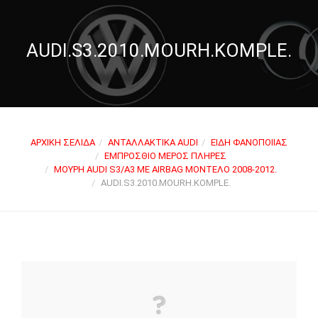
AUDI.S3.2010.MOURH.KOMPLE.
ΑΡΧΙΚΉ ΣΕΛΊΔΑ
ΑΝΤΑΛΛΑΚΤΙΚΆ AUDI
ΕΊΔΗ ΦΑΝΟΠΟΙΊΑΣ
ΕΜΠΡΌΣΘΙΟ ΜΈΡΟΣ ΠΛΉΡΕΣ
ΜΟΎΡΗ AUDI S3/A3 ΜΕ AIRBAG ΜΟΝΤΈΛΟ 2008-2012.
AUDI.S3.2010.MOURH.KOMPLE.