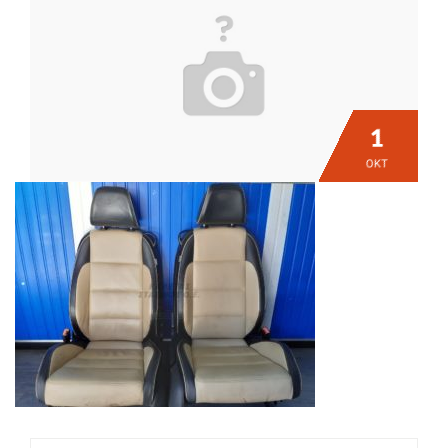
1
ΟΚΤ