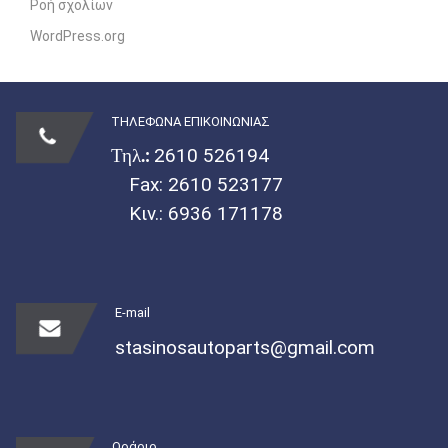
Ροή σχολίων
WordPress.org
ΤΗΛΕΦΩΝΑ ΕΠΙΚΟΙΝΩΝΙΑΣ
Τηλ.:
2610 526194
Fax: 2610 523177
Κιν.:
6936 171178
E-mail
stasinosautoparts@gmail.com
Ωράριο