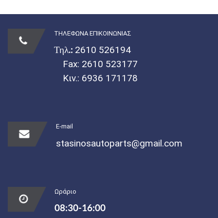
ΤΗΛΕΦΩΝΑ ΕΠΙΚΟΙΝΩΝΙΑΣ
Τηλ.:
2610 526194
Fax: 2610 523177
Κιν.:
6936 171178
E-mail
stasinosautoparts@gmail.com
Ωράριο
08:30-16:00