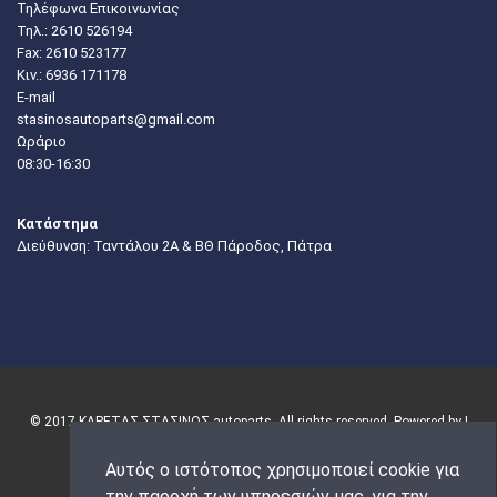
Τηλέφωνα Επικοινωνίας
Τηλ.:
2610 526194
Fax: 2610 523177
Κιν.:
6936 171178
E-mail
stasinosautoparts@gmail.com
Ωράριο
08:30-16:30
Κατάστημα
Διεύθυνση: Ταντάλου 2Α & ΒΘ Πάροδος, Πάτρα
© 2017 ΚΑΡΕΤΑΣ-ΣΤΑΣΙΝΟΣ autoparts. All rights reserved. Powered by |
Αυτός ο ιστότοπος χρησιμοποιεί cookie για
την παροχή των υπηρεσιών μας, για την