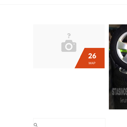
26
ΜΑΡ