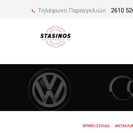
Τηλέφωνο Παραγγελιών:
2610 52
ΑΡΧΙΚΉ ΣΕΛΊΔΑ
ΑΝΤΑΛΛΑΚ